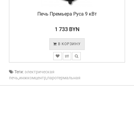
Печь Премьера Руса 9 кВт
1 733 BYN
В КОРЗИНУ
Теги:
электрическая
печь
,
инжкомцентр
,
паротермальная