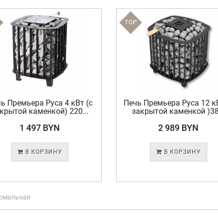
TOP
ь Премьера Руса 4 кВт (с
Печь Премьера Руса 12 кВ
крытой каменкой) 220...
закрытой каменкой )38.
1 497 BYN
2 989 BYN
В КОРЗИНУ
В КОРЗИНУ
рмальная