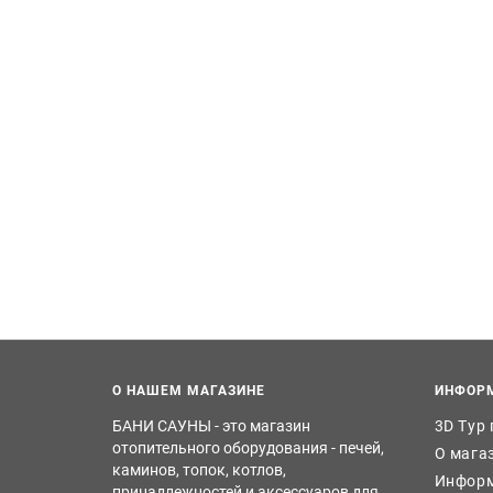
О НАШЕМ МАГАЗИНЕ
ИНФОР
БАНИ САУНЫ - это магазин
3D Тур
отопительного оборудования - печей,
О мага
каминов, топок, котлов,
Информ
принадлежностей и аксессуаров для