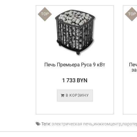
TOP
TOP
рофи" 36
Печь Премьера Руса 9 кВт
Печ
за
N
1 733 BYN
У
В КОРЗИНУ
Теги:
электрическая печь
,
инжкомцентр
,
пароте