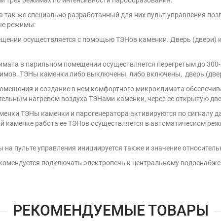
ли трех режимах по интенсивности парообразования.
а так же специально разработанный для них
пульт управления поз
ые режимы:
мещении осуществляется с помощью ТЭНов каменки. Дверь (двери) 
мата в парильном помещении осуществляется перегретым до 300-
жимов. ТЭНы каменки либо выключены, либо включены, дверь (две
помещения и создание в нем комфортного микроклимата обеспечи
ельным нагревом воздуха ТЭНами каменки, через ее открытую две
аменки ТЭНы каменки и парогенератора активируются по сигналу д
ой каменке работа ее ТЭНов осуществляется в автоматическом реж
 на пульте управления инициируется также и значение относител
комендуется подключать электропечь к центральному водоснабжени
РЕКОМЕНДУЕМЫЕ ТОВАРЫ