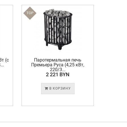
TOP
TOP
т (с
Паротермальная печь
Паро
..
Премьера Руса (4,25 кВт,
Премье
220/3...
2 221 BYN
В КОРЗИНУ