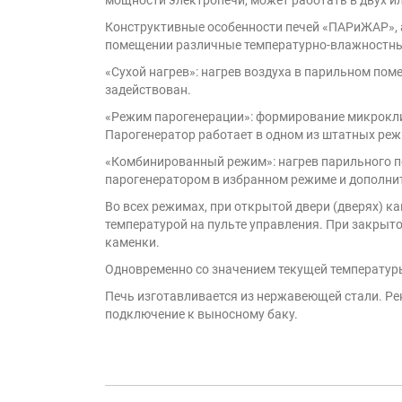
мощности электропечи, может работать в двух и
Конструктивные особенности печей «ПАРиЖАР», 
помещении различные температурно-влажностн
«Сухой нагрев»: нагрев воздуха в парильном по
задействован.
«Режим парогенерации»: формирование микрокли
Парогенератор работает в одном из штатных ре
«Комбинированный режим»: нагрев парильного 
парогенератором в избранном режиме и дополнит
Во всех режимах, при открытой двери (дверях) к
температурой на пульте управления. При закрыт
каменки.
Одновременно со значением текущей температуры
Печь изготавливается из нержавеющей стали. Ре
подключение к выносному баку.