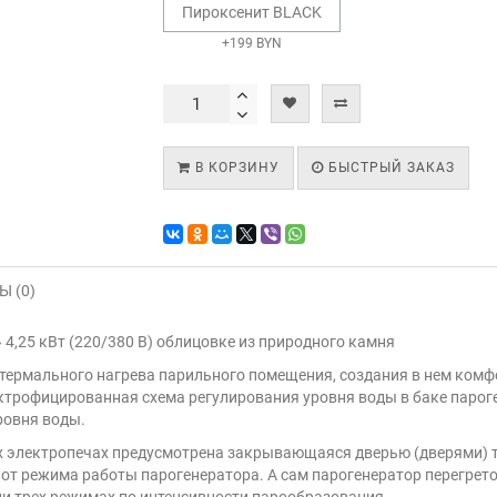
Пироксенит BLACK
+199 BYN
В КОРЗИНУ
БЫСТРЫЙ ЗАКАЗ
 (0)
,25 кВт (220/380 В) облицовке из природного камня
отермального нагрева парильного помещения, создания в нем комф
ктрофицированная схема регулирования уровня воды в баке парог
ровня воды.
х электропечах предусмотрена закрывающаяся дверью (дверями) т
от режима работы парогенератора. А сам парогенератор перегретог