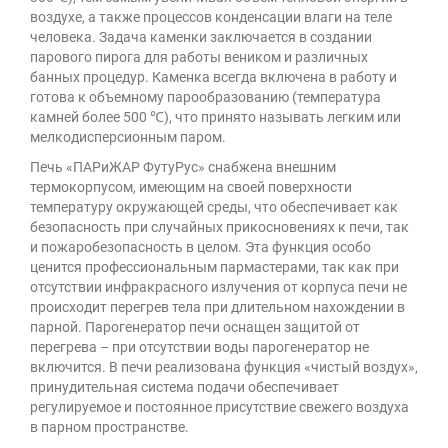
воздухе, а также процессов конденсации влаги на теле
человека. Задача каменки заключается в создании
парового пирога для работы веником и различных
банных процедур. Каменка всегда включена в работу и
готова к объемному парообразованию (температура
камней более 500 ℃), что принято называть легким или
мелкодисперсионным паром.
Печь «ПАРиЖАР ФутуРус» снабжена внешним
термокорпусом, имеющим на своей поверхности
температуру окружающей среды, что обеспечивает как
безопасность при случайных прикосновениях к печи, так
и пожаробезопасность в целом. Эта функция особо
ценится профессиональным пармастерами, так как при
отсутствии инфракрасного излучения от корпуса печи не
происходит перегрев тела при длительном нахождении в
парной. Парогенератор печи оснащен защитой от
перегрева – при отсутствии воды парогенератор не
включится. В печи реализована функция «чистый воздух»,
принудительная система подачи обеспечивает
регулируемое и постоянное присутствие свежего воздуха
в парном пространстве.