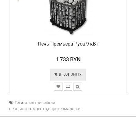
Печь Премьера Руса 9 кВт
1 733 BYN
В КОРЗИНУ
Теги:
электрическая
печь
,
инжкомцентр
,
паротермальная