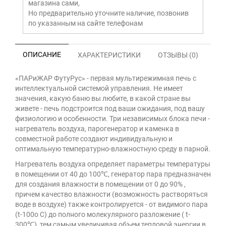
магазина сами,
Но предварительно уточните наличие, позвонив
по указанным на сайте телефонам
ОПИСАНИЕ
ХАРАКТЕРИСТИКИ
ОТЗЫВЫ (0)
«ПАРиЖАР ФутуРус» - первая мультирежимная печь с
интеллектуальной системой управления. Не имеет
значения, какую баню вы любите, в какой стране вы
живете - печь подстроится под ваши ожидания, под вашу
физиологию и особенности. Три независимых блока печи -
нагреватель воздуха, парогенератор и каменка в
совместной работе создают индивидуальную и
оптимальную температурно-влажностную среду в парной.
Нагреватель воздуха определяет параметры температуры
в помещении от 40 до 100℃, генератор пара предназначен
для создания влажности в помещении от 0 до 90% ,
причем качество влажности (возможность растворяться
воде в воздухе) также контролируется - от видимого пара
(t-100о С) до полного молекулярного разложение ( t-
300℃), тем самым увеличивая объем тепловой энергии в