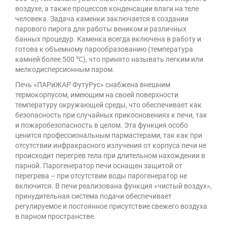
воздухе, а также процессов конденсации влаги на теле
человека. Задача каменки заключается в создании
парового пирога для работы веником и различных
банных процедур. Каменка всегда включена в работу и
готова к объемному парообразованию (температура
камней более 500 ℃), что принято называть легким или
мелкодисперсионным паром.
Печь «ПАРиЖАР ФутуРус» снабжена внешним
термокорпусом, имеющим на своей поверхности
температуру окружающей среды, что обеспечивает как
безопасность при случайных прикосновениях к печи, так
и пожаробезопасность в целом. Эта функция особо
ценится профессиональным пармастерами, так как при
отсутствии инфракрасного излучения от корпуса печи не
происходит перегрев тела при длительном нахождении в
парной. Парогенератор печи оснащен защитой от
перегрева – при отсутствии воды парогенератор не
включится. В печи реализована функция «чистый воздух»,
принудительная система подачи обеспечивает
регулируемое и постоянное присутствие свежего воздуха
в парном пространстве.