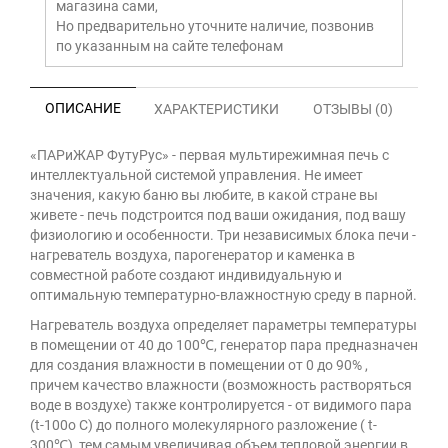
магазина сами,
Но предварительно уточните наличие, позвонив
по указанным на сайте телефонам
ОПИСАНИЕ
ХАРАКТЕРИСТИКИ
ОТЗЫВЫ (0)
«ПАРиЖАР ФутуРус» - первая мультирежимная печь с
интеллектуальной системой управления. Не имеет
значения, какую баню вы любите, в какой стране вы
живете - печь подстроится под ваши ожидания, под вашу
физиологию и особенности. Три независимых блока печи -
нагреватель воздуха, парогенератор и каменка в
совместной работе создают индивидуальную и
оптимальную температурно-влажностную среду в парной.
Нагреватель воздуха определяет параметры температуры
в помещении от 40 до 100℃, генератор пара предназначен
для создания влажности в помещении от 0 до 90% ,
причем качество влажности (возможность растворяться
воде в воздухе) также контролируется - от видимого пара
(t-100о С) до полного молекулярного разложение ( t-
300℃), тем самым увеличивая объем тепловой энергии в