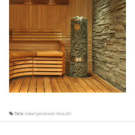
Теги:
электрическая печь
,
IKI