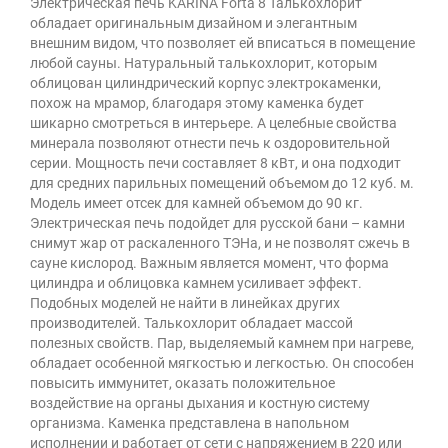
Электрическая печь KARINA Forta 8 Талькохлорит
обладает оригинальным дизайном и элегантным
внешним видом, что позволяет ей вписаться в помещение
любой сауны. Натуральный талькохлорит, которым
облицован цилиндрический корпус электрокаменки,
похож на мрамор, благодаря этому каменка будет
шикарно смотреться в интерьере. А целебные свойства
минерала позволяют отнести печь к оздоровительной
серии. Мощность печи составляет 8 кВт, и она подходит
для средних парильных помещений объемом до 12 куб. м.
Модель имеет отсек для камней объемом до 90 кг.
Электрическая печь подойдет для русской бани – камни
снимут жар от раскаленного ТЭНа, и не позволят сжечь в
сауне кислород. Важным является момент, что форма
цилиндра и облицовка камнем усиливает эффект.
Подобных моделей не найти в линейках других
производителей. Талькохлорит обладает массой
полезных свойств. Пар, выделяемый камнем при нагреве,
обладает особенной мягкостью и легкостью. Он способен
повысить иммунитет, оказать положительное
воздействие на органы дыхания и костную систему
организма. Каменка представлена в напольном
исполнении и работает от сети с напряжением в 220 или