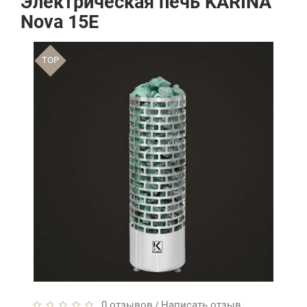
Электрическая печь KARINA
Nova 15E
TOP
0 отзывов
Написать отзыв
/