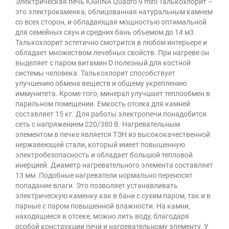
Электрическая печь KARINA Quadro 9 mini Талькохлорит –
это электрокаменка, облицованная натуральным камнем
со всех сторон, и обладающая мощностью оптимальной
для семейных саун и средних бань объемом до 14 м3.
Талькохлорит эстетично смотрится в любом интерьере и
обладает множеством лечебных свойств. При нагреве он
выделяет с паром витамин D полезный для костной
системы человека. Талькохлорит способствует
улучшению обмена веществ и общему укреплению
иммунитета. Кроме того, минерал улучшает теплообмен в
парильном помещении. Емкость отсека для камней
составляет 15 кг. Для работы электропечи понадобится
сеть с напряжением 220/380 В. Нагревательным
элементом в печке является ТЭН из высококачественной
нержавеющей стали, который имеет повышенную
электробезопасность и обладает большой тепловой
инерцией. Диаметр нагревательного элемента составляет
13 мм. Подобные нагреватели нормально переносят
попадание влаги. Это позволяет устанавливать
электрическую каменку как в бани с сухим паром, так и в
парные с паром повышенной влажности. На камни,
находящиеся в отсеке, можно лить воду, благодаря
особой конструкции печи и нагревательному элементу. У