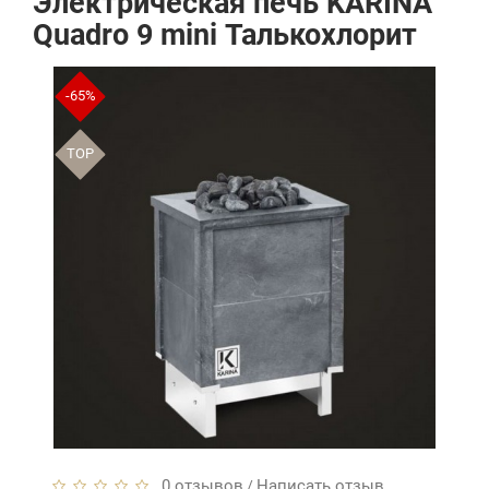
Электрическая печь KARINA
Quadro 9 mini Талькохлорит
-65%
TOP
0 отзывов
Написать отзыв
/