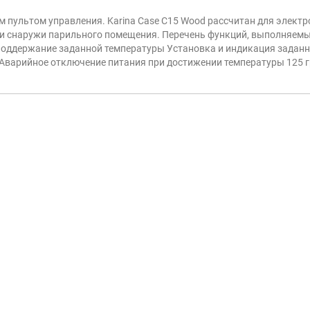
 пультом управления. Karina Case C15 Wood рассчитан для элект
к и снаружи парильного помещения. Перечень функций, выполняем
Поддержание заданной температуры Установка и индикация задан
 Аварийное отключение питания при достижении температуры 125 г