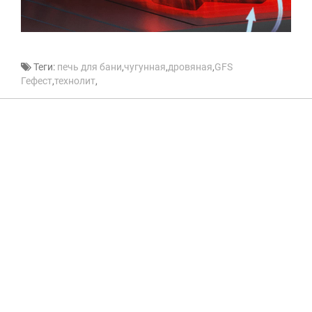
Теги:
печь для бани
,
чугунная
,
дровяная
,
GFS
Гефест
,
технолит
,