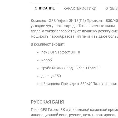
ОПИСАНИЕ
ХАРАКТЕРИСТИКИ
ОТЗЫВЫ
Комплект GFS Гефест ЗК 18(П2) Президент 830/40
укладки чугунного заряда. Теплосъемные шипы, 
тепла, а также способствуют лучшему дожигу см
мощность парообразования печи и выдают больше
В комплект входит:
печь GFS Гефест ЗК 18
короб
труба нижняя под шибер 115/500
дверца 350
облицовка Президент 830/40 Талькохлорит
РУССКАЯ БАНЯ
Печь GFS Гефест 3К с уникальной каменкой прямо
инновационной конструкции, печь гарантированно