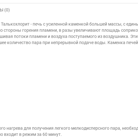
 (0)
 Талькохлорит - печь с усиленной каменкой большей массы, с еди
со стороны горения пламени, в разы увеличивают площадь соприко
ешивая потоки пламени и воздуха поступаемого из воздушника. Э
е количество пара при непрерывной подаче воды. Каменка печей 
го нагрева для получения легкого мелкодисперсного пара, необхо
 входит в режим за 60 минут.