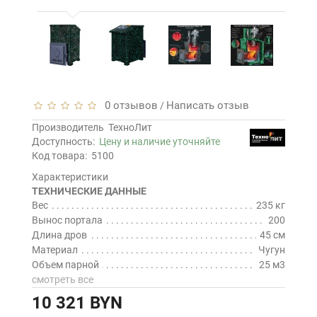
0 отзывов
Написать отзыв
/
Производитель
ТехноЛит
Доступность:
Цену и наличие уточняйте
Код товара:
5100
Характеристики
ТЕХНИЧЕСКИЕ ДАННЫЕ
Вес
235 кг
Вынос портала
200
Длина дров
45 см
Материал
Чугун
Объем парной
25 м3
смотреть все
10 321 BYN