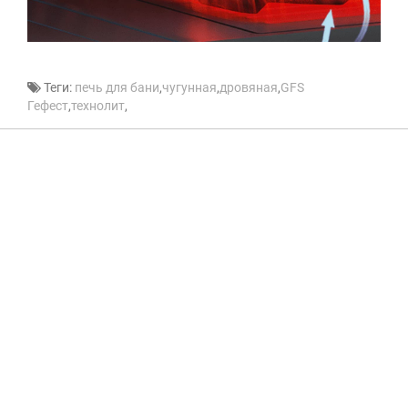
Теги:
печь для бани
,
чугунная
,
дровяная
,
GFS
Гефест
,
технолит
,