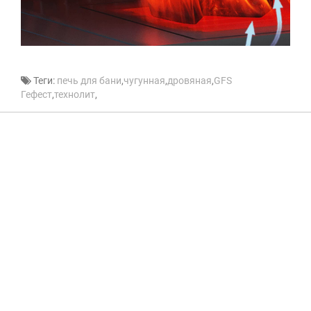
Теги:
печь для бани
,
чугунная
,
дровяная
,
GFS
Гефест
,
технолит
,