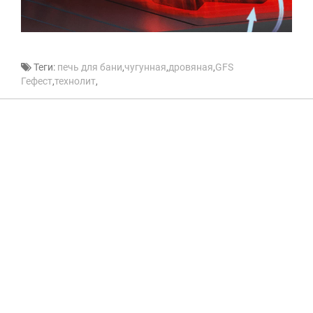
Теги:
печь для бани
,
чугунная
,
дровяная
,
GFS
Гефест
,
технолит
,