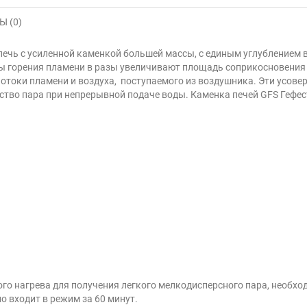
 (0)
 печь с усиленной каменкой большей массы, с единым углублением
ы горения пламени в разы увеличивают площадь соприкосновения о
потоки пламени и воздуха, поступаемого из воздушника. Эти усо
тво пара при непрерывной подаче воды. Каменка печей GFS Гефес
го нагрева для получения легкого мелкодисперсного пара, необхо
 входит в режим за 60 минут.