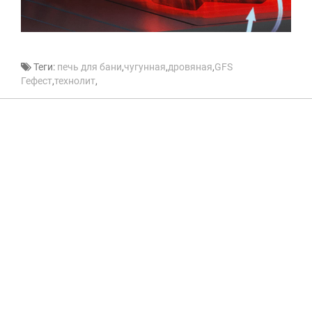
Теги:
печь для бани
,
чугунная
,
дровяная
,
GFS
Гефест
,
технолит
,