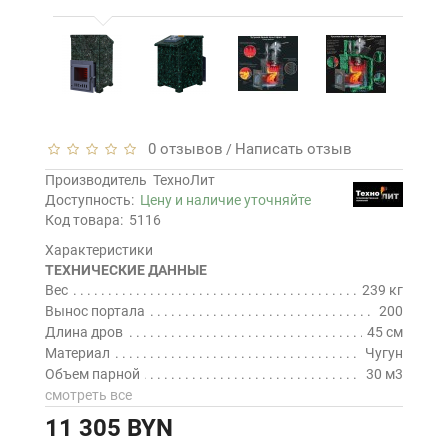
0 отзывов
Написать отзыв
/
Производитель
ТехноЛит
Доступность:
Цену и наличие уточняйте
Код товара:
5116
Характеристики
ТЕХНИЧЕСКИЕ ДАННЫЕ
Вес
239 кг
Вынос портала
200
Длина дров
45 см
Материал
Чугун
Объем парной
30 м3
смотреть все
11 305 BYN