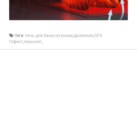
Теги:
печь для бани
,
чугунная
,
дровяная
,
GFS
Гефест
,
технолит
,