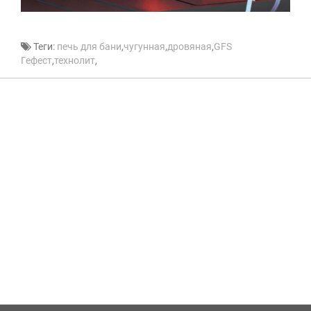
Теги:
печь для бани
,
чугунная
,
дровяная
,
GFS
Гефест
,
технолит
,