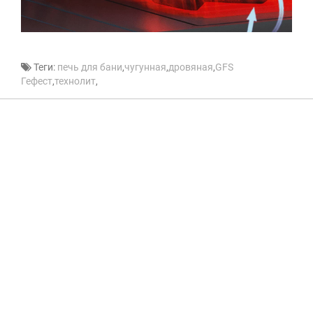
Теги:
печь для бани
,
чугунная
,
дровяная
,
GFS
Гефест
,
технолит
,