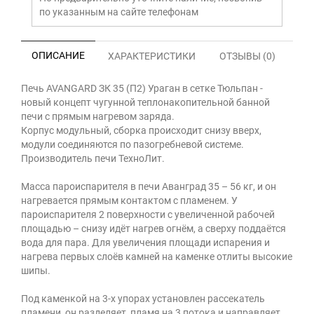
по указанным на сайте телефонам
ОПИСАНИЕ
ХАРАКТЕРИСТИКИ
ОТЗЫВЫ (0)
Печь AVANGARD ЗК 35 (П2) Ураган в сетке Тюльпан -
новый концепт чугунной теплонакопительной банной
печи с прямым нагревом заряда.
Корпус модульный, сборка происходит снизу вверх,
модули соединяются по пазогребневой системе.
Производитель печи ТехноЛит.
Масса пароиспарителя в печи Аванград 35 – 56 кг, и он
нагревается прямым контактом с пламенем. У
пароиспарителя 2 поверхности с увеличенной рабочей
площадью – снизу идёт нагрев огнём, а сверху поддаётся
вода для пара. Для увеличения площади испарения и
нагрева первых слоёв камней на каменке отлиты высокие
шипы.
Под каменкой на 3-х упорах установлен рассекатель
пламени, он разделяет пламя на 3 потока и направляет