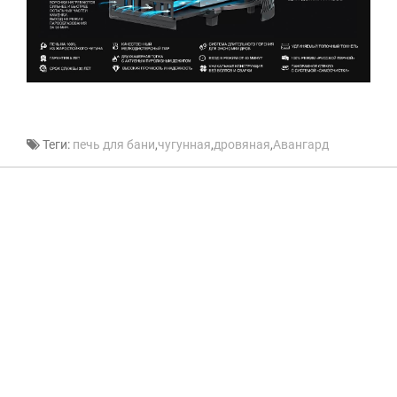
Теги:
печь для бани
,
чугунная
,
дровяная
,
Авангард