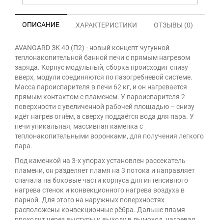
ОПИСАНИЕ
ХАРАКТЕРИСТИКИ
ОТЗЫВЫ (0)
AVANGARD ЗК 40 (П2) - новый концепт чугунной
теплонакопительной банной печи с прямым нагревом
заряда. Корпус модульный, сборка происходит снизу
вверх, модули соединяются по пазогребневой системе.
Масса пароиспарителя в печи 62 кг, и он нагревается
прямым контактом с пламенем. У пароиспарителя 2
поверхности с увеличенной рабочей площадью – снизу
идёт нагрев огнём, а сверху поддаётся вода для пара. У
печи уникальная, массивная каменка с
теплонакопительными воронками, для получения легкого
пара.
Под каменкой на 3-х упорах установлен рассекатель
пламени, он разделяет пламя на 3 потока и направляет
сначала на боковые части корпуса для интенсивного
нагрева стенок и конвекционного нагрева воздуха в
парной. Для этого на наружных поверхностях
расположены конвекционные рёбра. Дальше пламя
проходит через выступы к выходу в дымоход, нагревая