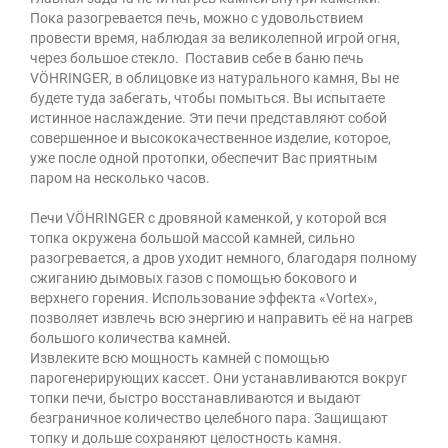
Пока разогревается печь, можно с удовольствием
провести время, наблюдая за великолепной игрой огня,
через большое стекло. Поставив себе в баню печь
VÖHRINGER, в облицовке из натурального камня, Вы не
будете туда забегать, чтобы помыться. Вы испытаете
истинное наслаждение. Эти печи представляют собой
совершенное и высококачественное изделие, которое,
уже после одной протопки, обеспечит Вас приятным
паром на несколько часов.
Печи VÖHRINGER с дровяной каменкой, у которой вся
топка окружена большой массой камней, сильно
разогревается, а дров уходит немного, благодаря полному
сжиганию дымовых газов с помощью бокового и
верхнего горения. Использование эффекта «Vortex»,
позволяет извлечь всю энергию и направить её на нагрев
большого количества камней.
Извлеките всю мощность камней с помощью
парогенерирующих кассет. Они устанавливаются вокруг
топки печи, быстро восстанавливаются и выдают
безграничное количество целебного пара. Защищают
топку и дольше сохраняют целостность камня.