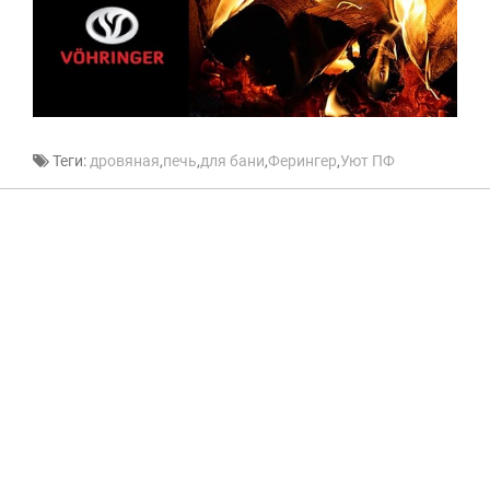
Теги:
дровяная
,
печь
,
для бани
,
Ферингер
,
Уют ПФ