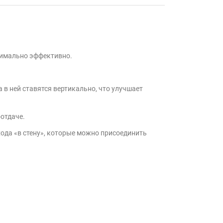
симально эффективно.
 в ней ставятся вертикально, что улучшает
оотдаче.
ода «в стену», которые можно присоединить