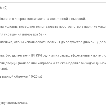
 (0)
Для этого дверца топки сделана стеклянной и высокой.
орма колонны позволяет использовать пространство в парилке мак
 для украшения интерьера бани.
ительна, чтобы использовать поленья до полуметра длиной. .Дрова
и. Это делает печи IKI KIVI одними из самых эффективных по тепл
я дверцы (налево или направо), а также модели с выходом дымох
ево).
в парной объемом 10-20 м3.
уну светом очага.