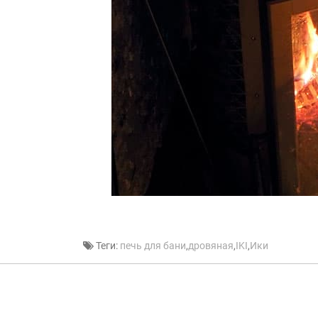
Теги:
печь для бани
,
дровяная
,
IKI
,
Ики