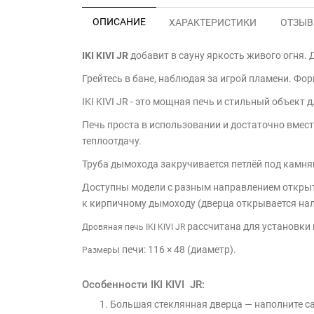
ОПИСАНИЕ
ХАРАКТЕРИСТИКИ
ОТЗЫВЫ
IKI KIVI
JR
добавит в сауну яркость живого огня. 
Грейтесь в бане, наблюдая за игрой пламени. Ф
IKI KIVI JR - это мощная печь и стильный объект
Печь проста в использовании и достаточно вмест
теплоотдачу.
Труба дымохода закручивается петлёй под камням
Доступны модели с разным направлением открыти
к кирпичному дымоходу (дверца открывается нал
рассчитана для установки 
Дровяная печь IKI KIVI JR
ы печи: 116 × 48 (диаметр).
Размер
Особенности IKI KIVI JR:
Большая стеклянная дверца — наполните са