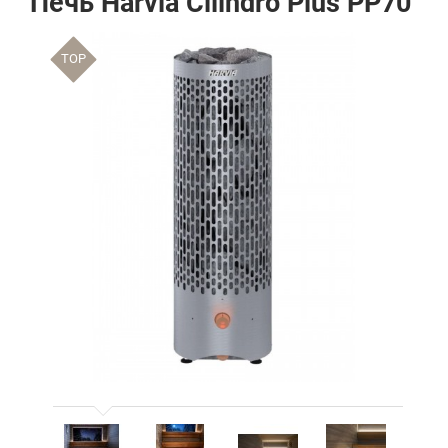
Печь Harvia Cilindro Plus PP70
TOP