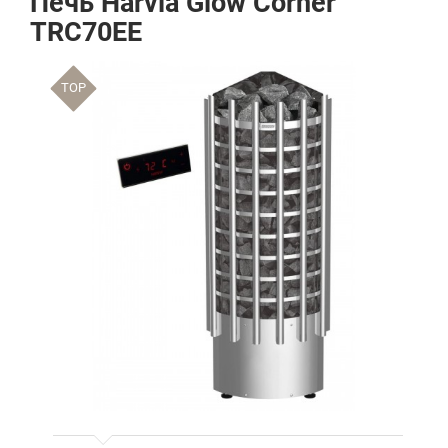
Печь Harvia Glow Corner
TRC70EE
TOP