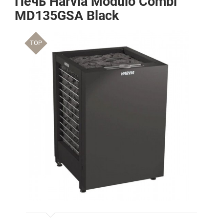
Печь Harvia Modulo Combi
MD135GSA Black
TOP