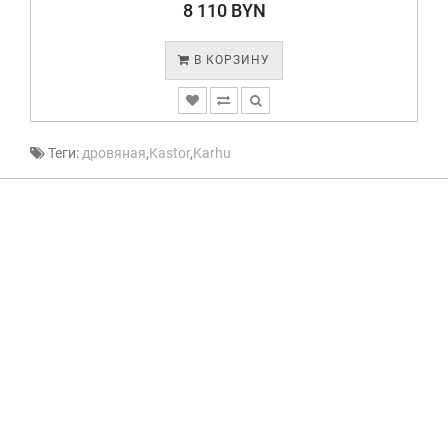
8 110 BYN
В КОРЗИНУ
Теги:
дровяная
,
Kastor
,
Karhu