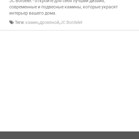
JC Bordelet - откройте для себя лучший дизайн,
современные и подвесные камины, которые украсят
интерьер вашего дома.
Теги:
камин
,
дровяной
,
JC Bordelet