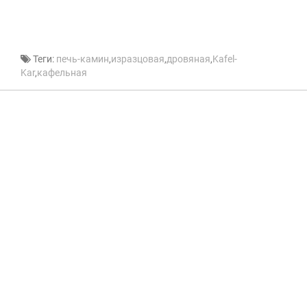
Теги:
печь-камин
,
изразцовая
,
дровяная
,
Kafel-
Kar
,
кафельная