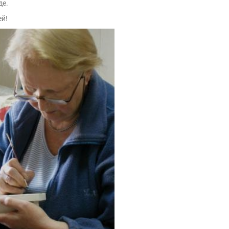
де.
ей!