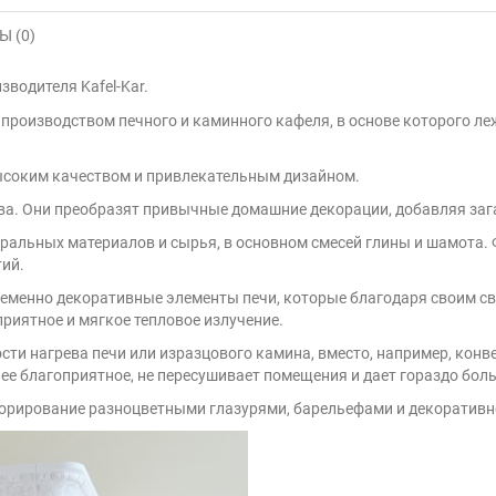
 (0)
водителя Kafel-Kar.
производством печного и каминного кафеля, в основе которого л
высоким качеством и привлекательным дизайном.
тва. Они преобразят привычные домашние декорации, добавляя заг
туральных материалов и сырья, в основном смесей глины и шамота
тий.
ременно декоративные элементы печи, которые благодаря своим св
приятное и мягкое тепловое излучение.
сти нагрева печи или изразцового камина, вместо, например, кон
ее благоприятное, не пересушивает помещения и дает гораздо бол
корирование разноцветными глазурями, барельефами и декоративн