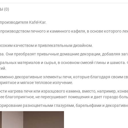
 (0)
роизводителя Kafel-Kar.
производством печного и каминного кафеля, в основе которого л
высоким качеством и привлекательным дизайном.
тва. Они преобразят привычные домашние декорации, добавляя заг
туральных материалов и сырья, в основном смесей глины и шамота
тий.
ременно декоративные элементы печи, которые благодаря своим св
приятное и мягкое тепловое излучение.
сти нагрева печи или изразцового камина, вместо, например, кон
ее благоприятное, не пересушивает помещения и дает гораздо бол
корирование разноцветными глазурями, барельефами и декоративн