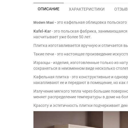
ОПИСАНИЕ
ХАРАКТЕРИСТИКИ
ОТЗЫВЫ
-
это кафельная облицовка польского п
Modern Maxi
Kafel-Kar
- это польская фабрика, занимающаяся 
насчитывает уже более 50 лет.
Плитка изготавливается вручную и отличается 
Такие печи - это настоящее произведение искусс
Изразцы - изделия, изготовленные только из на
сохраняться в неизменном виде несколько столе
Кафельная плитка - это конструктивные и однов
накапливают ее и передают в помещение, но как 
Излучение мягкого тепла через большие поверхно
меняет распределение температуры в доме на бол
Красоту и эстетичность плитки подчеркивает де