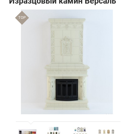
Изразцовый камин Версаль
TOP