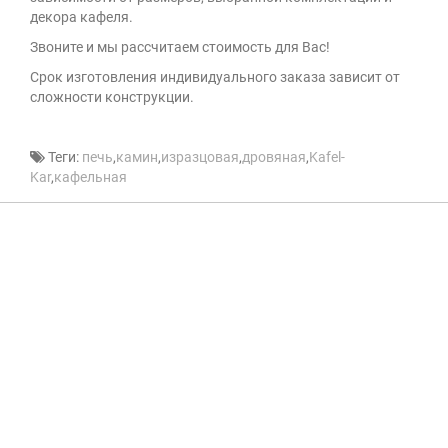
декора кафеля.
Звоните и мы рассчитаем стоимость для Вас!
Cрок изготовления индивидуального заказа зависит от
сложности конструкции.
Теги:
печь
,
камин
,
изразцовая
,
дровяная
,
Kafel-
Kar
,
кафельная