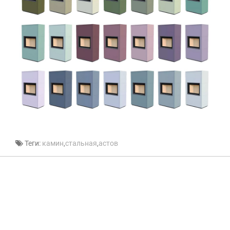
Теги:
камин
,
стальная
,
астов