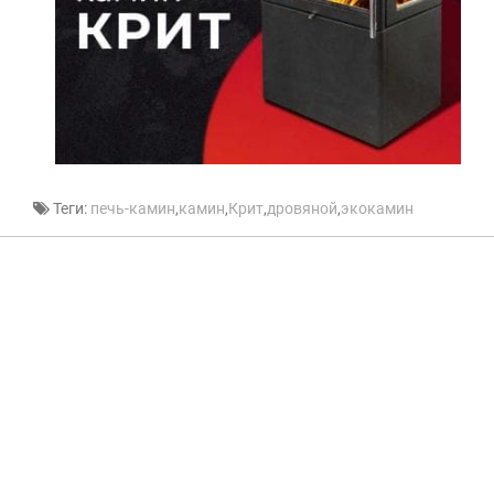
Теги:
печь-камин
,
камин
,
Крит
,
дровяной
,
экокамин