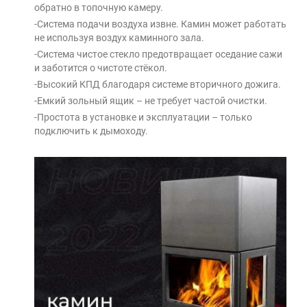
обратно в топочную камеру.
-Система подачи воздуха извне. Камин может работать
не используя воздух каминного зала.
-Система чистое стекло предотвращает оседание сажи
и заботится о чистоте стёкол.
-Высокий КПД благодаря системе вторичного дожига.
-Емкий зольный ящик – не требует частой очистки.
-Простота в установке и эксплуатации – только
подключить к дымоходу.