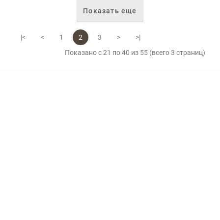
Показать еще
|<
<
1
2
3
>
>|
Показано с 21 по 40 из 55 (всего 3 страниц)