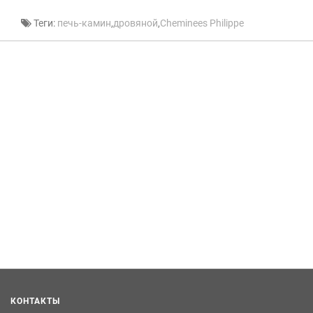
Теги:
печь-камин
,
дровяной
,
Cheminees Philippe
КОНТАКТЫ