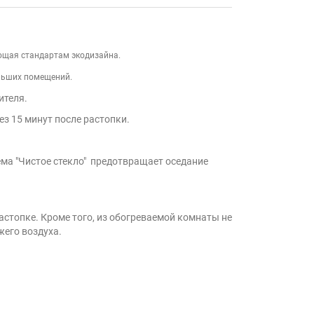
ющая стандартам экодизайна.
льших помещений.
ителя.
з 15 минут после растопки.
ема "Чистое стекло"
предотвращает оседание 
стопке. Кроме того, из обогреваемой комнаты не 
его воздуха.  