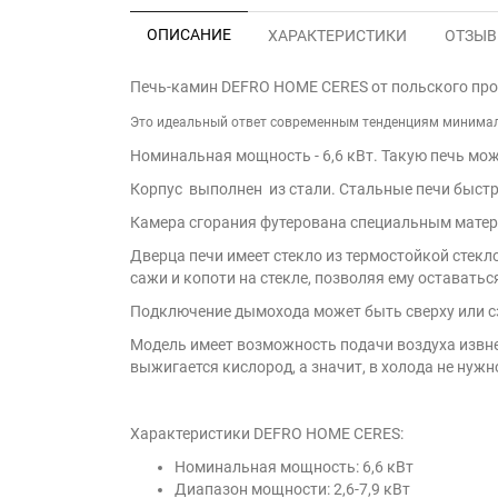
ОПИСАНИЕ
ХАРАКТЕРИСТИКИ
ОТЗЫВЫ
Печь-камин DEFRO HOME CERES от польского прои
Это идеальный ответ современным тенденциям минимали
Номинальная мощность - 6,6 кВт.
Такую печь мож
Корпус выполнен из стали. Стальные печи быстро
Камера сгорания футерована специальным матери
Дверца печи имеет стекло из термостойкой стекл
сажи и копоти на стекле, позволяя ему оставать
Подключение дымохода может быть сверху или с
Модель имеет возможность подачи воздуха извн
выжигается кислород, а значит, в холода не нужн
Характеристики DEFRO HOME CERES:
Номинальная мощность: 6,6 кВт
Диапазон мощности: 2,6-7,9 кВт