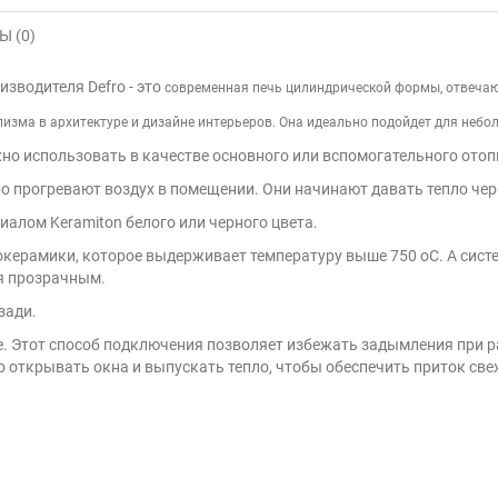
 (0)
зводителя Defro - э
то
современная печь цилиндрической формы, отвеча
зма в архитектуре и дизайне интерьеров. Она идеально подойдет для небо
но использовать в качестве основного или вспомогательного отоп
 прогревают воздух в помещении. Они начинают давать тепло чере
алом Keramiton белого или черного цвета.
окерамики, которое выдерживает температуру выше 750 оС. А сист
ся прозрачным.
зади.
е.
Этот способ подключения позволяет избежать задымления при ра
о открывать окна и выпускать тепло, чтобы обеспечить приток свеж