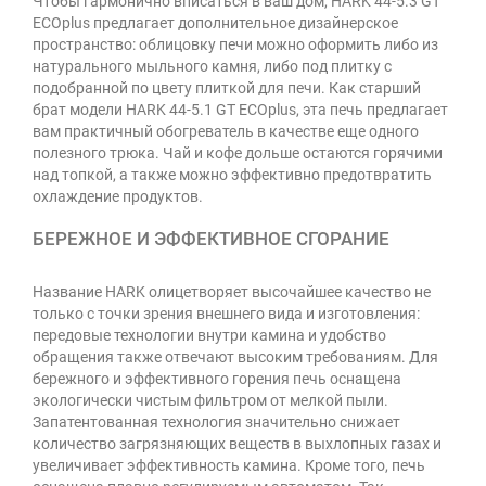
Чтобы гармонично вписаться в ваш дом, HARK 44-5.3 GT
ECOplus предлагает дополнительное дизайнерское
пространство: облицовку печи можно оформить либо из
натурального мыльного камня, либо под плитку с
подобранной по цвету плиткой для печи. Как старший
брат модели HARK 44-5.1 GT ECOplus, эта печь предлагает
вам практичный обогреватель в качестве еще одного
полезного трюка. Чай и кофе дольше остаются горячими
над топкой, а также можно эффективно предотвратить
охлаждение продуктов.
БЕРЕЖНОЕ И ЭФФЕКТИВНОЕ СГОРАНИЕ
Название HARK олицетворяет высочайшее качество не
только с точки зрения внешнего вида и изготовления:
передовые технологии внутри камина и удобство
обращения также отвечают высоким требованиям. Для
бережного и эффективного горения печь оснащена
экологически чистым фильтром от мелкой пыли.
Запатентованная технология значительно снижает
количество загрязняющих веществ в выхлопных газах и
увеличивает эффективность камина. Кроме того, печь