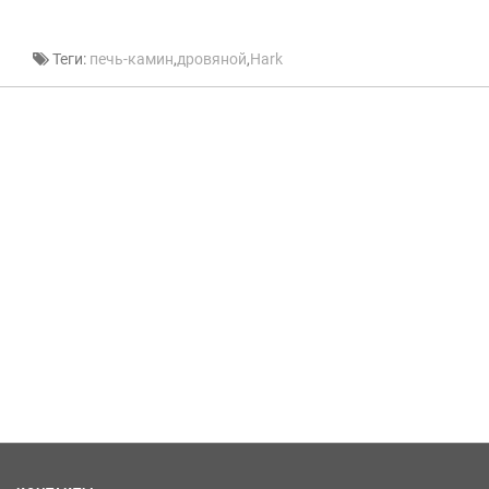
Теги:
печь-камин
,
дровяной
,
Hark