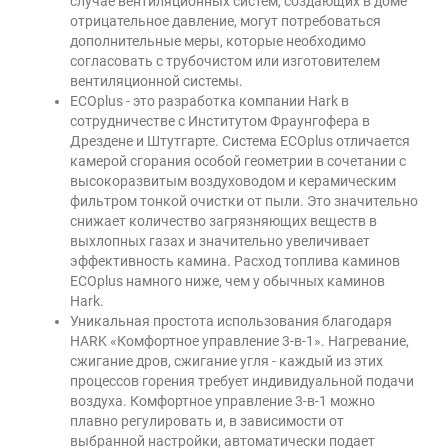
случае вентиляционных систем, создающих в доме
отрицательное давление, могут потребоваться
дополнительные меры, которые необходимо
согласовать с трубочистом или изготовителем
вентиляционной системы.
ECOplus - это разработка компании Hark в
сотрудничестве с Институтом Фраунгофера в
Дрездене и Штутгарте. Система ECOplus отличается
камерой сгорания особой геометрии в сочетании с
высокоразвитым воздуховодом и керамическим
фильтром тонкой очистки от пыли. Это значительно
снижает количество загрязняющих веществ в
выхлопных газах и значительно увеличивает
эффективность камина. Расход топлива каминов
ECOplus намного ниже, чем у обычных каминов
Hark.
Уникальная простота использования благодаря
HARK «Комфортное управление 3-в-1». Нагревание,
сжигание дров, сжигание угля - каждый из этих
процессов горения требует индивидуальной подачи
воздуха. Комфортное управление 3-в-1 можно
плавно регулировать и, в зависимости от
выбранной настройки, автоматически подает