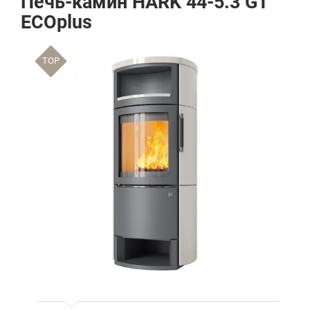
Печь-камин HARK 44-5.3 GT
ECOplus
TOP