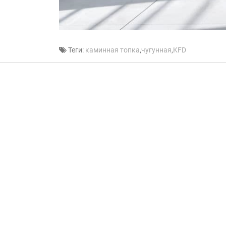
Теги:
каминная топка
,
чугунная
,
KFD