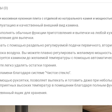
 (0)
 и массивная кухонная плита с отделкой из натурального камня и мощностью
луатацию и качественный внешний вид камина.
ыполнять обычные функции приготовления и выпечки на любой кухн
деление для выпечки.
ть с помощью раздельно регулируемой подачи первичного, вторич
тока воздуха. Вы можете плавно регулировать желаемую мощност
ируется камином до желаемой температуры с помощью автоматичес
е легко удалять остатки горения.
ламени благодаря системе "Чистое стекло".
мощью рукоятки, позволяет выпекать и готовить даже при небольш
неприятных высоких температур в помещении благодаря полным фу
евянный ящик для хранения.