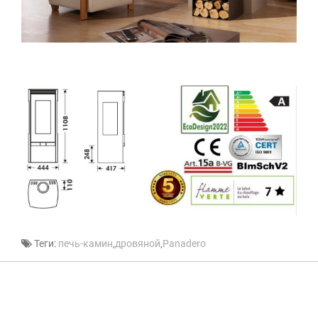
Теги:
печь-камин
,
дровяной
,
Panadero