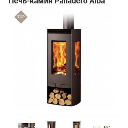
Печь-камин Panadero Alba
TOP