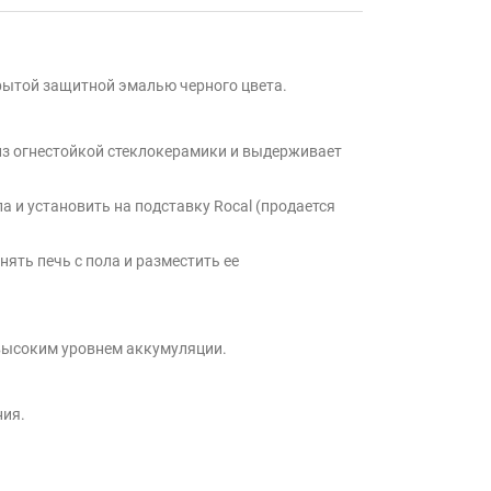
рытой защитной эмалью черного цвета.
о из огнестойкой стеклокерамики и выдерживает
а и установить на подставку Rocal (продается
ять печь с пола и разместить ее
 высоким уровнем аккумуляции.
ния.