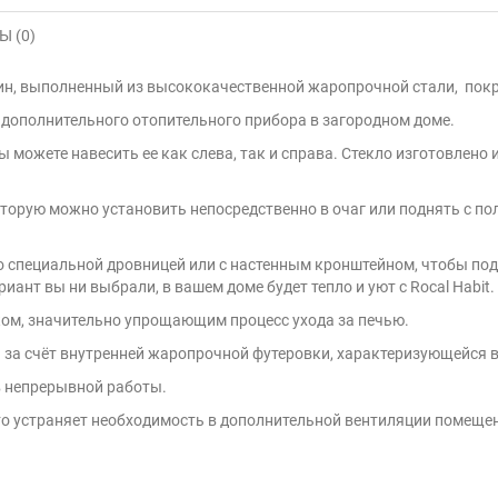
 (0)
ин, выполненный из высококачественной жаропрочной стали, пок
 дополнительного отопительного прибора в загородном доме.
вы можете навесить ее как слева, так и справа. Стекло изготовлен
оторую можно установить непосредственно в очаг или поднять с пол
о специальной дровницей или с настенным кронштейном, чтобы подн
иант вы ни выбрали, в вашем доме будет тепло и уют с Rocal Habit.
м, значительно упрощающим процесс ухода за печью.
а за счёт внутренней жаропрочной футеровки, характеризующейся
в непрерывной работы.
сто устраняет необходимость в дополнительной вентиляции помеще