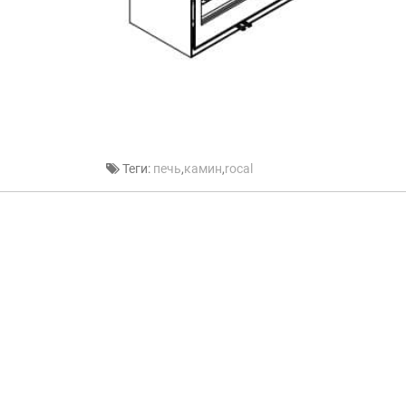
Теги:
печь
,
камин
,
rocal