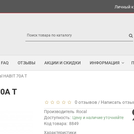
Личный к
FAQ
ОТЗЫВЫ
АКЦИИ И СКИДКИ
ИНФОРМАЦИЯ
l HABIT 70A T
70A T
0 отзывов
Написать отзы
/
Производитель
Rocal
Доступность:
Цену и наличие уточняйте
Код товара:
8849
Характеристики