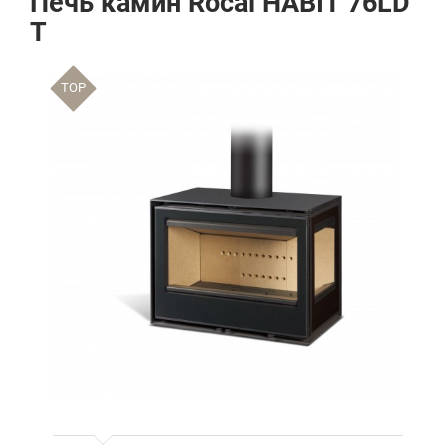
Печь камин Rocal HABIT 76LD
T
TOP