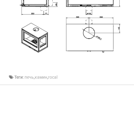
Теги:
печь
,
камин
,
rocal