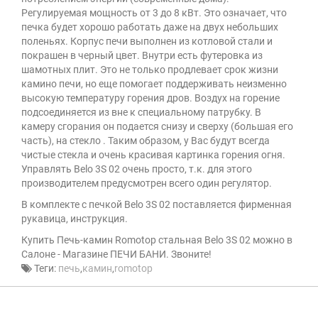
Регулируемая мощность от 3 до 8 кВт. Это означает, что
печка будет хорошо работать даже на двух небольших
поленьях. Корпус печи выполнен из котловой стали и
покрашен в черный цвет. Внутри есть футеровка из
шамотных плит. Это не только продлевает срок жизни
камино печи, но еще помогает поддерживать неизменно
высокую температуру горения дров. Воздух на горение
подсоединяется из вне к специальному патрубку. В
камеру сгорания он подается снизу и сверху (большая его
часть), на стекло . Таким образом, у Вас будут всегда
чистые стекла и очень красивая картинка горения огня.
Управлять Belo 3S 02 очень просто, т.к. для этого
производителем предусмотрен всего один регулятор.
В комплекте с печкой Belo 3S 02 поставляется фирменная
рукавица, инструкция.
Купить Печь-камин Romotop стальная Belo 3S 02 можно в
Салоне - Магазине ПЕЧИ БАНИ. Звоните!
Теги:
печь
,
камин
,
romotop