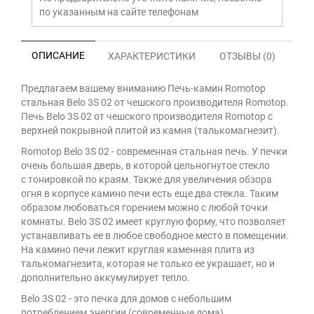
по указанным на сайте телефонам
ОПИСАНИЕ
ХАРАКТЕРИСТИКИ
ОТЗЫВЫ (0)
Предлагаем вашему вниманию Печь-камин Romotop
стальная Belo 3S 02 от чешского производителя Romotop.
Печь Belo 3S 02 от чешского производителя Romotop с
верхней покрывной плитой из камня (талькомагнезит).
Romotop Belo 3S 02 - современная стальная печь. У печки
очень большая дверь, в которой цельногнутое стекло
с тонировкой по краям. Также для увеличения обзора
огня в корпусе камино печи есть еще два стекла. Таким
образом любоваться горением можно с любой точки
комнаты. Belo 3S 02 имеет круглую форму, что позволяет
устанавливать ее в любое свободное место в помещении.
На камино печи лежит круглая каменная плита из
талькомагнезита, которая не только ее украшает, но и
дополнительно аккумулирует тепло.
Belo 3S 02 - это печка для домов с небольшим
потреблением энергии (современные дома).