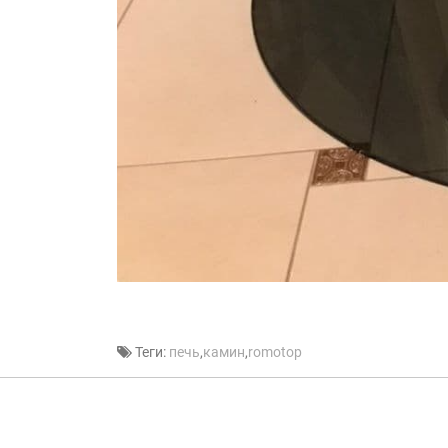
Теги:
печь
,
камин
,
romotop