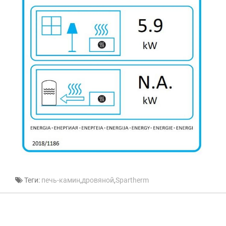
Теги:
печь-камин
,
дровяной
,
Spartherm