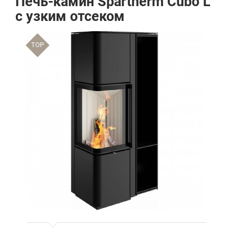
Печь-камин Spartherm Cubo L
с узким отсеком
TOP