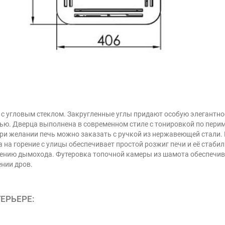
ь с угловым стеклом. Закругленные углы придают особую элегантн
ю. Дверца выполнена в современном стиле с тонировкой по перим
При желании печь можно заказать с ручкой из нержавеющей стали
а на горение с улицы обеспечивает простой розжиг печи и её стаб
ению дымохода. Футеровка топочной камеры из шамота обеспечива
ении дров.
ЕРЬЕРЕ: