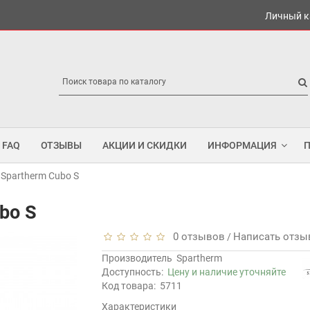
Личный к
FAQ
ОТЗЫВЫ
АКЦИИ И СКИДКИ
ИНФОРМАЦИЯ
Spartherm Cubo S
bo S
0 отзывов
Написать отзы
/
Производитель
Spartherm
Доступность:
Цену и наличие уточняйте
Код товара:
5711
Характеристики