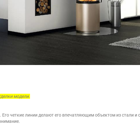
тделки модели.
 Его четкие линии делают его впечатляющим объектом из стали и о
внимание.