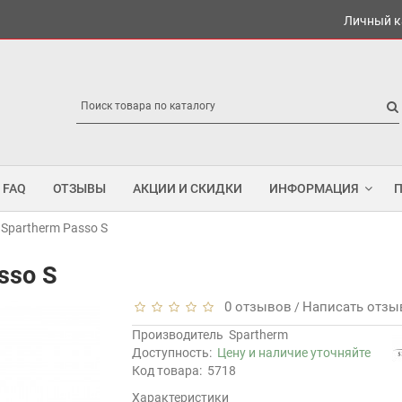
Личный к
FAQ
ОТЗЫВЫ
АКЦИИ И СКИДКИ
ИНФОРМАЦИЯ
Spartherm Passo S
sso S
0 отзывов
Написать отзы
/
Производитель
Spartherm
Доступность:
Цену и наличие уточняйте
Код товара:
5718
Характеристики